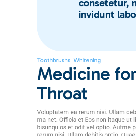
consetetur,
invidunt labo
Toothbrushs
Whitening
Medicine fo
Throat
Voluptatem ea rerum nisi. Ullam debit
ma net. Officia et Eos non itaque ut 
bisunqu os et odit vel optio. Autme 
rerum nisi. Ullam debitis optio. Quae