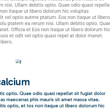
nisi. Ullam debitis optio. Quae odio quasi repella
s non itaque ut libero dolorum hic voluptas
it vel optio autme ptatum. Eos non itaque ut libero
lu ptatem ea rerum nisi. Ullam debitis optio. Qua
anet. Officia et Eos non itaque ut libero dolorum hi
os et odit vel optio quasi repel at dolor manet.
libero.
calcium
is optio. Quae odio quasi repellat sit fugiat dolor
as maecenas phis mauris sit amet massa vitae.
tis optio, et tos non itaque ut libero dolorum hic