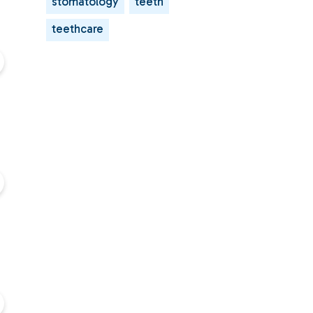
stomatology
teeth
teethcare