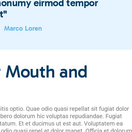
 nonumy eirmod tempor
Sleep Dent
t"
Marco Loren
r Mouth and
is optio. Quae odio quasi repellat sit fugiat dolor
libero dolorum hic voluptas repudiandae. Fugiat
ptatum. Et et ducimus ut est aut. Voluptatem ea
 odio quasi repel at dolor manet. Officia et dolorum