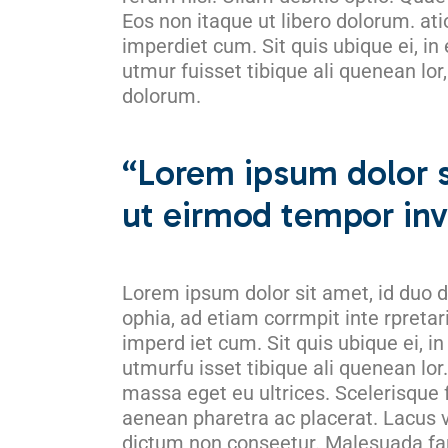
Eos non itaque ut libero dolorum. at
imperdiet cum. Sit quis ubique ei, in
utmur fuisset tibique ali quenean lo
dolorum.
“Lorem ipsum dolor s
ut eirmod tempor inv
Lorem ipsum dolor sit amet, id duo d
ophia, ad etiam corrmpit inte rpreta
imperd iet cum. Sit quis ubique ei, i
utmurfu isset tibique ali quenean lo
massa eget eu ultrices. Scelerisque
aenean pharetra ac placerat. Lacus vi
dictum non conseetur. Malesuada fa