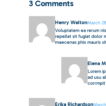
3 Comments
Henry Walton
March 28
Voluptatem ea rerum nisi
repellat sit fugiat dolo
maecenas phis mauris si
Elena M
Lorem ip
ad usu al
corrmpit 
Erika Richardson
March