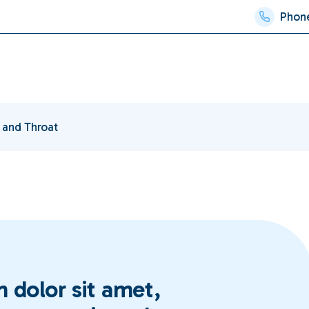
Phon
Baby Exam
Our Team
Cosmetic
Home
Solea Laser Technology
Services
Preventive
Restorative
Space-Maintainer
 and Throat
Baby Exam
Sedation
Cosmetic
Emergency
Preventive
General Anesthesia for
Restorativ
Sleep Dentistry
Space-Main
Sedation
Emergenc
 dolor sit amet,
General An