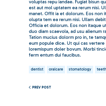
voluptas repu iandae. Fugiat bisun q
est aut mol uptatem ea rerum nisi. Ul
manet. Offit ia et dolorum. Eos non i
olupta tem ea rerum nisi. Ullam debit
Officia et dolorum. Eos non itaque u
duo diam scaevola, ad usu alienum rat
Tation mucius dolorm pro in, te tamqu
eum popule dice. Ut qui cas vertere m
loremispum doler bovum. Morbi tinci
ferm entum dui faucibus.
dentist
oralcare
stomatology
teet
PREV POST