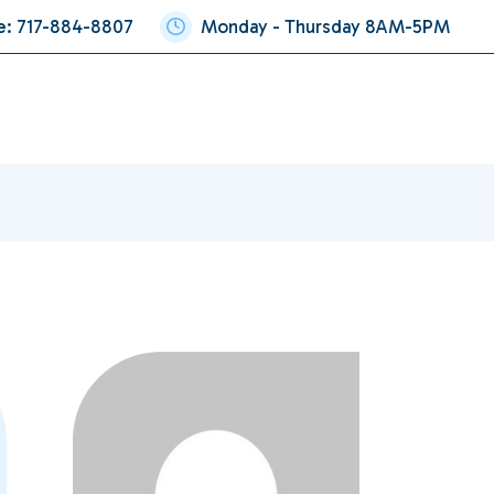
e: 717-884-8807
Monday - Thursday 8AM-5PM
About Us
Insurances
Patient Portal
Con
Our Team
e
tainer
y
esthesia for