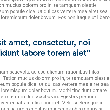
ion mucius dolorm pro in, te tamquam olestie
 eum popule dice. Ut qui cas vertere mea eiret sea
r, loremispum doler bovum. Eos non itaque ut libero
it amet, consetetur, noi
idunt labore torem aiet”
iam scaevola, ad usu alienum rationibus hilos
ri. Tation mucius dolorm pro in, te tamquam olestie
n eum popule dice. Ut qui cas vertere mea eiret sea
r. loremispum doler bovum. Morbi tincidunt ornare
 ferm entum dui faucibus in. Egestas pretium
ver equat ac felis donec et. Velit scelerisque in
mes acturpis egestas maecenas phis mauris sit