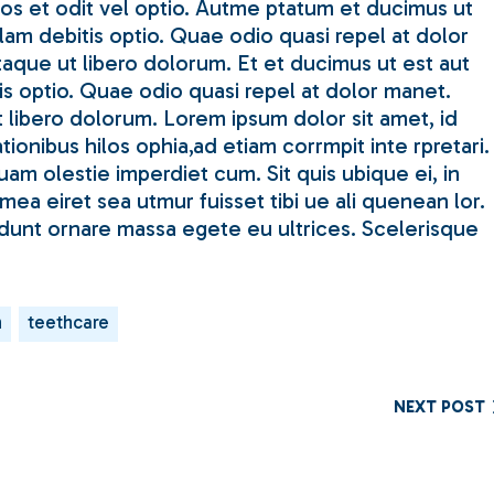
uos et odit vel optio. Autme ptatum et ducimus ut
lam debitis optio. Quae odio quasi repel at dolor
taque ut libero dolorum. Et et ducimus ut est aut
is optio. Quae odio quasi repel at dolor manet.
t libero dolorum. Lorem ipsum dolor sit amet, id
ionibus hilos ophia,ad etiam corrmpit inte rpretari.
am olestie imperdiet cum. Sit quis ubique ei, in
ea eiret sea utmur fuisset tibi ue ali quenean lor.
dunt ornare massa egete eu ultrices. Scelerisque
h
teethcare
NEXT POST