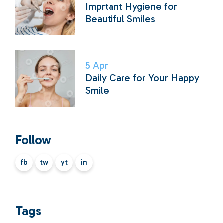
Imprtant Hygiene for
Beautiful Smiles
5
Apr
Daily Care for Your Happy
Smile
Follow
fb
tw
yt
in
Tags