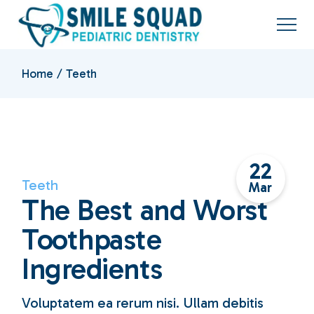
Skip
to
the
content
Home
Teeth
22
Teeth
Mar
The Best and Worst
Toothpaste
Ingredients
Voluptatem ea rerum nisi. Ullam debitis